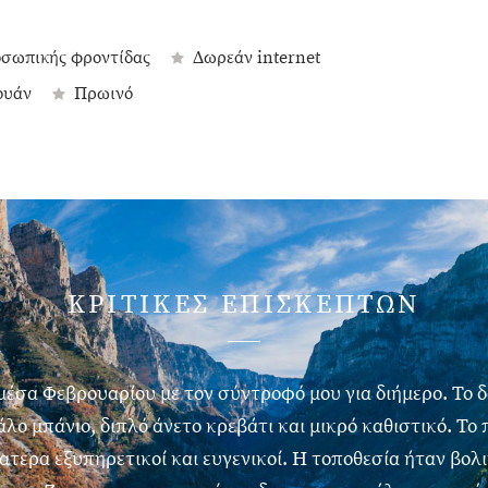
οσωπικής φροντίδας
Δωρεάν internet
ουάν
Πρωινό
ΚΡΙΤΙΚΕΣ ΕΠΙΣΚΕΠΤΩΝ
μέσα Φεβρουαρίου με τον σύντροφό μου για διήμερο. Το 
λο μπάνιο, διπλό άνετο κρεβάτι και μικρό καθιστικό. Το
ατερα εξυπηρετικοί και ευγενικοί. Η τοποθεσία ήταν βολ