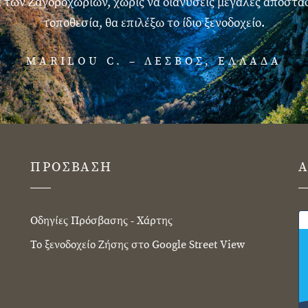
των Ζαγοροχωριων, χωρίς να διανυσεις μεγάλες αποστάσ
τοποθεσία, θα επιλέξω το ίδιο ξενοδοχείο.
MARILOU C. – ΛΕΣΒΟΣ, ΕΛΛΑΔΑ
ΠΡΟΣΒΑΣΗ
Α
Οδηγίες Πρόσβασης - Χάρτης
Το ξενοδοχείο Ζήσης στο Google Street View