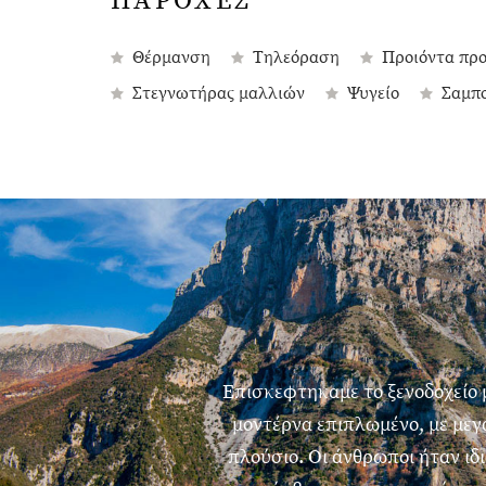
ΠΑΡΟΧΕΣ
Θέρμανση
Τηλεόραση
Προιόντα πρ
Στεγνωτήρας μαλλιών
Ψυγείο
Σαμπ
Επισκεφτηκαμε το ξενοδοχείο 
μοντέρνα επιπλωμένο, με μεγά
πλούσιο. Οι άνθρωποι ήταν ιδι