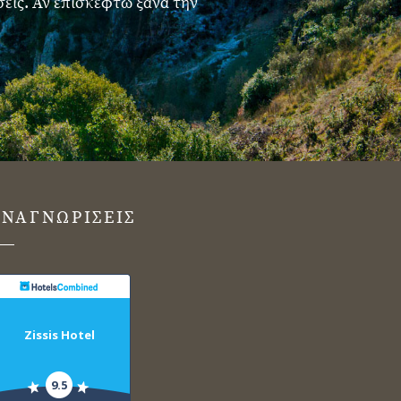
εις. Αν επισκεφτώ ξανά την
ΝΑΓΝΩΡΙΣΕΙΣ
Zissis Hotel
9.5